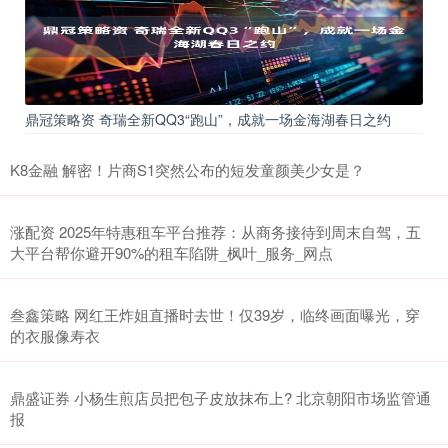
鼎冠策略资 奇瑞全新QQ3“跑山”，成就一场金海湖春日之约
K8金融 解密！片商S1突然公布的短发童颜美少女是？
涨配资 2025年特惠租车平台推荐：从商务接待到周末自驾，五
大平台帮你避开90%的租车陷阱_枫叶_服务_网点
叁鑫策略 网红王炸姐直播时去世！仅39岁，临终画面曝光，穿
的衣服像寿衣
鼎盛证券 小杨生煎店员把包子皮放抹布上? 北京朝阳市场监管通
报