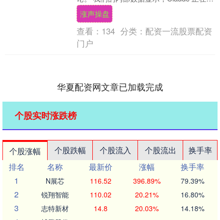
速 AI 发展，这可能是一....
涨声操盘
查看：
134
分类：
配资一流股票配资
门户
华夏配资网文章已加载完成
个股实时涨跌榜
个股跌幅
个股流入
个股流出
换手率
个股涨幅
排名
名称
最新价
涨幅
换手率
1
N展芯
116.52
396.89%
79.39%
2
锐翔智能
110.02
20.21%
16.80%
3
志特新材
14.8
20.03%
14.18%