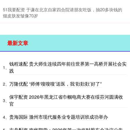
51我要配资 于谦在北京自家四合院请朋友吃饭，抽20多块钱的
烟皮肤发皱像70岁
最新文章
钱程速配 贵大师生连续四年前往世界第一高桥开展社会实
1、
践
万隆优配 “师傅‘嗖嗖嗖’送医，我‘欻欻欻’好了”
2、
保宇配资 2026年黑龙江省巾帼电商大赛在绥芬河圆满收
3、
官
贵海国际 滁州市现代服务业专题培训班成功举办
4、
方舟配资 南华期货：2026年第一次临时股东会决议公告
5、