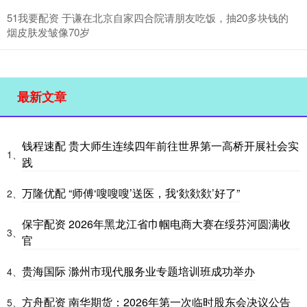
51我要配资 于谦在北京自家四合院请朋友吃饭，抽20多块钱的
烟皮肤发皱像70岁
最新文章
钱程速配 贵大师生连续四年前往世界第一高桥开展社会实
1、
践
万隆优配 “师傅‘嗖嗖嗖’送医，我‘欻欻欻’好了”
2、
保宇配资 2026年黑龙江省巾帼电商大赛在绥芬河圆满收
3、
官
贵海国际 滁州市现代服务业专题培训班成功举办
4、
方舟配资 南华期货：2026年第一次临时股东会决议公告
5、