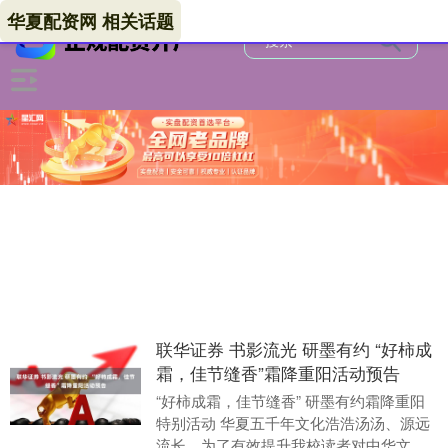
华夏配资网 相关话题
联华证券 书影流光 研墨有约 “好柿成
霜，佳节缝香”霜降重阳活动预告
“好柿成霜，佳节缝香” 研墨有约霜降重阳
特别活动 华夏五千年文化浩浩汤汤、源远
流长，为了有效提升我校读者对中华文化