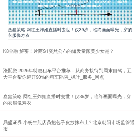
叁鑫策略 网红王炸姐直播时去世！仅39岁，临终画面曝光，穿的
衣服像寿衣
K8金融 解密！片商S1突然公布的短发童颜美少女是？
涨配资 2025年特惠租车平台推荐：从商务接待到周末自驾，五
大平台帮你避开90%的租车陷阱_枫叶_服务_网点
叁鑫策略 网红王炸姐直播时去世！仅39岁，临终画面曝光，穿
的衣服像寿衣
鼎盛证券 小杨生煎店员把包子皮放抹布上? 北京朝阳市场监管通
报