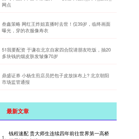
网点
叁鑫策略 网红王炸姐直播时去世！仅39岁，临终画面
曝光，穿的衣服像寿衣
51我要配资 于谦在北京自家四合院请朋友吃饭，抽20
多块钱的烟皮肤发皱像70岁
鼎盛证券 小杨生煎店员把包子皮放抹布上? 北京朝阳
市场监管通报
最新文章
钱程速配 贵大师生连续四年前往世界第一高桥
1、