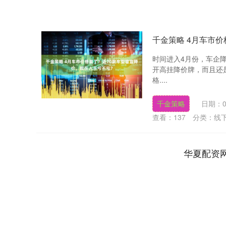
千金策略 4月车市
时间进入4月份，车企
开高挂降价牌，而且还
格....
千金策略
日期：0
查看：
137
分类：
线
华夏配资