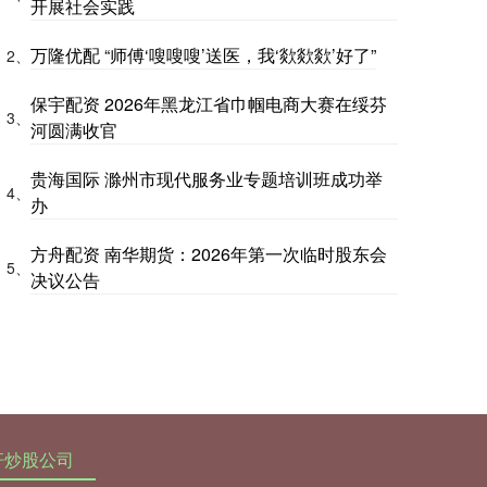
开展社会实践
万隆优配 “师傅‘嗖嗖嗖’送医，我‘欻欻欻’好了”
2、
保宇配资 2026年黑龙江省巾帼电商大赛在绥芬
3、
河圆满收官
贵海国际 滁州市现代服务业专题培训班成功举
4、
办
方舟配资 南华期货：2026年第一次临时股东会
5、
决议公告
杆炒股公司