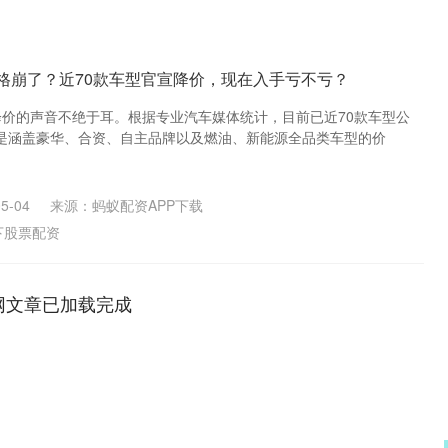
价格崩了？近70款车型官宣降价，现在入手亏不亏？
降价的声音不绝于耳。根据专业汽车媒体统计，目前已近70款车型公
是涵盖豪华、合资、自主品牌以及燃油、新能源全品类车型的价
5-04
来源：蚂蚁配资APP下载
下股票配资
网文章已加载完成