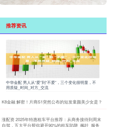
推荐资讯
中华金配 男人从“爱”到“不爱”，三个变化很明显，不
用质疑_时间_对方_交流
K8金融 解密！片商S1突然公布的短发童颜美少女是？
涨配资 2025年特惠租车平台推荐：从商务接待到周末
自驾，五大平台帮你避开90%的租车陷阱_枫叶_服务_