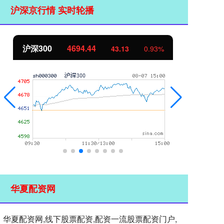
沪深京行情 实时轮播
沪深300
4694.44
北
43.13
0.93%
华夏配资网
华夏配资网,线下股票配资,配资一流股票配资门户,