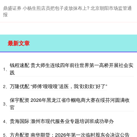
鼎盛证券 小杨生煎店员把包子皮放抹布上? 北京朝阳市场监管通
报
最新文章
钱程速配 贵大师生连续四年前往世界第一高桥开展社会实
1、
践
万隆优配 “师傅‘嗖嗖嗖’送医，我‘欻欻欻’好了”
2、
保宇配资 2026年黑龙江省巾帼电商大赛在绥芬河圆满收
3、
官
贵海国际 滁州市现代服务业专题培训班成功举办
4、
方舟配资 南华期货：2026年第一次临时股东会决议公告
5、