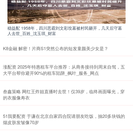
稳益配 1958年，四川恶霸刘文彩坟墓被村民砸开，几天后守墓
人去世_百姓_沈玉琪_财富
K8金融 解密！片商S1突然公布的短发童颜美少女是？
涨配资 2025年特惠租车平台推荐：从商务接待到周末自驾，五
大平台帮你避开90%的租车陷阱_枫叶_服务_网点
叁鑫策略 网红王炸姐直播时去世！仅39岁，临终画面曝光，穿
的衣服像寿衣
51我要配资 于谦在北京自家四合院请朋友吃饭，抽20多块钱的
烟皮肤发皱像70岁