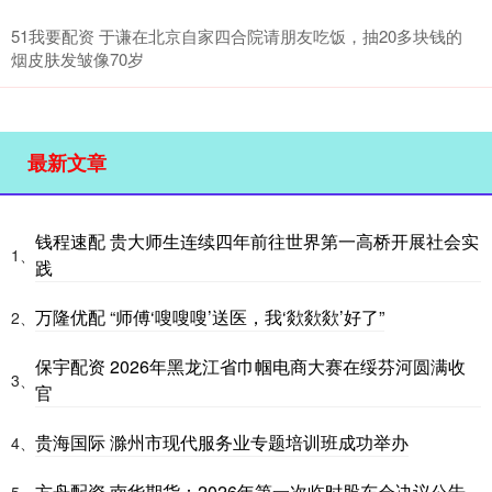
51我要配资 于谦在北京自家四合院请朋友吃饭，抽20多块钱的
烟皮肤发皱像70岁
最新文章
钱程速配 贵大师生连续四年前往世界第一高桥开展社会实
1、
践
万隆优配 “师傅‘嗖嗖嗖’送医，我‘欻欻欻’好了”
2、
保宇配资 2026年黑龙江省巾帼电商大赛在绥芬河圆满收
3、
官
贵海国际 滁州市现代服务业专题培训班成功举办
4、
方舟配资 南华期货：2026年第一次临时股东会决议公告
5、