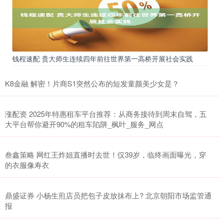
钱程速配 贵大师生连续四年前往世界第一高桥开展社会实践
K8金融 解密！片商S1突然公布的短发童颜美少女是？
涨配资 2025年特惠租车平台推荐：从商务接待到周末自驾，五
大平台帮你避开90%的租车陷阱_枫叶_服务_网点
叁鑫策略 网红王炸姐直播时去世！仅39岁，临终画面曝光，穿
的衣服像寿衣
鼎盛证券 小杨生煎店员把包子皮放抹布上? 北京朝阳市场监管通
报