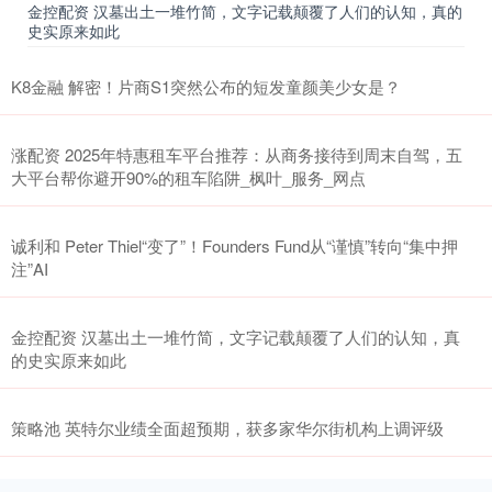
金控配资 汉墓出土一堆竹简，文字记载颠覆了人们的认知，真的
史实原来如此
K8金融 解密！片商S1突然公布的短发童颜美少女是？
涨配资 2025年特惠租车平台推荐：从商务接待到周末自驾，五
大平台帮你避开90%的租车陷阱_枫叶_服务_网点
诚利和 Peter Thiel“变了”！Founders Fund从“谨慎”转向“集中押
注”AI
金控配资 汉墓出土一堆竹简，文字记载颠覆了人们的认知，真
的史实原来如此
策略池 英特尔业绩全面超预期，获多家华尔街机构上调评级