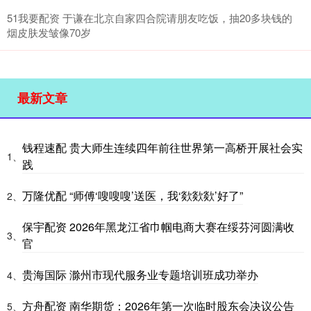
51我要配资 于谦在北京自家四合院请朋友吃饭，抽20多块钱的
烟皮肤发皱像70岁
最新文章
钱程速配 贵大师生连续四年前往世界第一高桥开展社会实
1、
践
万隆优配 “师傅‘嗖嗖嗖’送医，我‘欻欻欻’好了”
2、
保宇配资 2026年黑龙江省巾帼电商大赛在绥芬河圆满收
3、
官
贵海国际 滁州市现代服务业专题培训班成功举办
4、
方舟配资 南华期货：2026年第一次临时股东会决议公告
5、