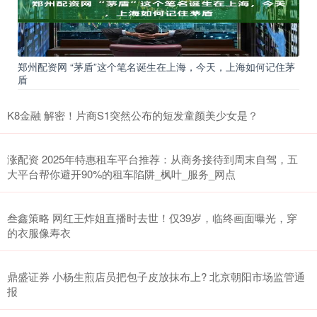
郑州配资网 “茅盾”这个笔名诞生在上海，今天，上海如何记住茅
盾
K8金融 解密！片商S1突然公布的短发童颜美少女是？
涨配资 2025年特惠租车平台推荐：从商务接待到周末自驾，五
大平台帮你避开90%的租车陷阱_枫叶_服务_网点
叁鑫策略 网红王炸姐直播时去世！仅39岁，临终画面曝光，穿
的衣服像寿衣
鼎盛证券 小杨生煎店员把包子皮放抹布上? 北京朝阳市场监管通
报