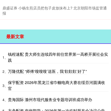
鼎盛证券 小杨生煎店员把包子皮放抹布上? 北京朝阳市场监管通
报
最新文章
钱程速配 贵大师生连续四年前往世界第一高桥开展社会实
1、
践
万隆优配 “师傅‘嗖嗖嗖’送医，我‘欻欻欻’好了”
2、
保宇配资 2026年黑龙江省巾帼电商大赛在绥芬河圆满收
3、
官
贵海国际 滁州市现代服务业专题培训班成功举办
4、
方舟配资 南华期货：2026年第一次临时股东会决议公告
5、