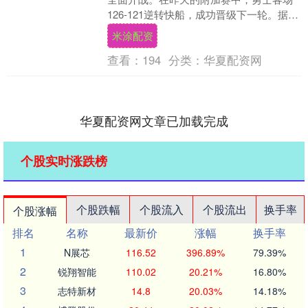
126-121逆转快船，成功晋级下一轮。据知
名记者Shams透露，勇士队球星追梦本....
米涂配资
查看：
194
分类：
华夏配资网
华夏配资网文章已加载完成
个股实时涨跌榜
个股跌幅
个股流入
个股流出
换手率
个股涨幅
排名
名称
最新价
涨幅
换手率
1
N展芯
116.52
396.89%
79.39%
2
锐翔智能
110.02
20.21%
16.80%
3
志特新材
14.8
20.03%
14.18%