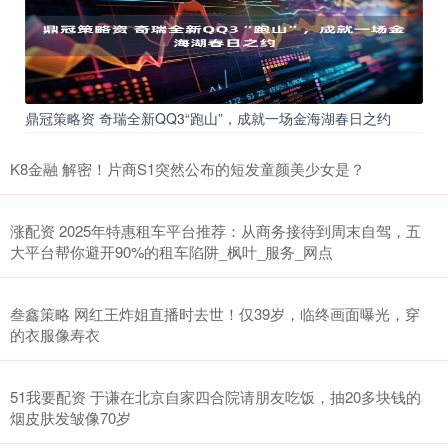
鼎冠策略资 奇瑞全新QQ3“跑山”，成就一场金海湖春日之约
K8金融 解密！片商S1突然公布的短发童颜美少女是？
涨配资 2025年特惠租车平台推荐：从商务接待到周末自驾，五
大平台帮你避开90%的租车陷阱_枫叶_服务_网点
叁鑫策略 网红王炸姐直播时去世！仅39岁，临终画面曝光，穿
的衣服像寿衣
51我要配资 于谦在北京自家四合院请朋友吃饭，抽20多块钱的
烟皮肤发皱像70岁