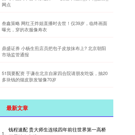
网点
叁鑫策略 网红王炸姐直播时去世！仅39岁，临终画面
曝光，穿的衣服像寿衣
鼎盛证券 小杨生煎店员把包子皮放抹布上? 北京朝阳
市场监管通报
51我要配资 于谦在北京自家四合院请朋友吃饭，抽20
多块钱的烟皮肤发皱像70岁
最新文章
钱程速配 贵大师生连续四年前往世界第一高桥
1、