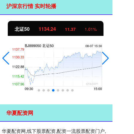
沪深京行情 实时轮播
北证50
1134.24
创
11.37
1.01%
华夏配资网
华夏配资网,线下股票配资,配资一流股票配资门户,