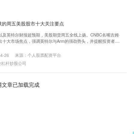
莱默的周五美股股市十大关注要点
以及英特尔财报超预期，美股期货周五全线上扬。CNBC名嘴吉姆·
十大市场焦点，强调英特尔与Arm的强劲势头，并提醒投资者....
4-26
来源：个人股票配资平台
业杠杆炒股公司
网文章已加载完成