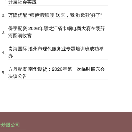
开展社会实践
万隆优配 “师傅‘嗖嗖嗖’送医，我‘欻欻欻’好了”
2、
保宇配资 2026年黑龙江省巾帼电商大赛在绥芬
3、
河圆满收官
贵海国际 滁州市现代服务业专题培训班成功举
4、
办
方舟配资 南华期货：2026年第一次临时股东会
5、
决议公告
杆炒股公司