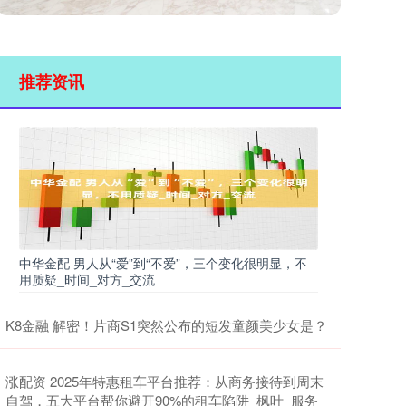
推荐资讯
中华金配 男人从“爱”到“不爱”，三个变化很明显，不
用质疑_时间_对方_交流
K8金融 解密！片商S1突然公布的短发童颜美少女是？
涨配资 2025年特惠租车平台推荐：从商务接待到周末
自驾，五大平台帮你避开90%的租车陷阱_枫叶_服务_