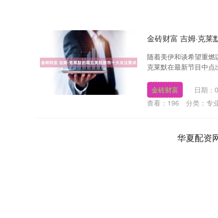
金砖财富 吉姆·克
随着美伊和谈希望重燃
克莱默在最新节目中点出
金砖财富
日期：0
查看：
196
分类：
专
华夏配资