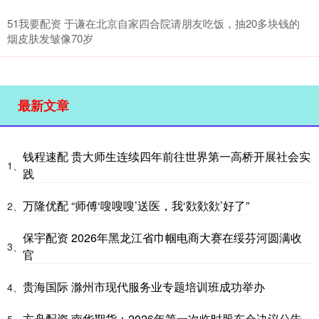
51我要配资 于谦在北京自家四合院请朋友吃饭，抽20多块钱的
烟皮肤发皱像70岁
最新文章
钱程速配 贵大师生连续四年前往世界第一高桥开展社会实
1、
践
万隆优配 “师傅‘嗖嗖嗖’送医，我‘欻欻欻’好了”
2、
保宇配资 2026年黑龙江省巾帼电商大赛在绥芬河圆满收
3、
官
贵海国际 滁州市现代服务业专题培训班成功举办
4、
方舟配资 南华期货：2026年第一次临时股东会决议公告
5、