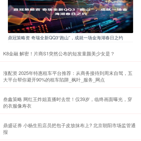
鼎冠策略资 奇瑞全新QQ3“跑山”，成就一场金海湖春日之约
K8金融 解密！片商S1突然公布的短发童颜美少女是？
涨配资 2025年特惠租车平台推荐：从商务接待到周末自驾，五
大平台帮你避开90%的租车陷阱_枫叶_服务_网点
叁鑫策略 网红王炸姐直播时去世！仅39岁，临终画面曝光，穿
的衣服像寿衣
鼎盛证券 小杨生煎店员把包子皮放抹布上? 北京朝阳市场监管通
报