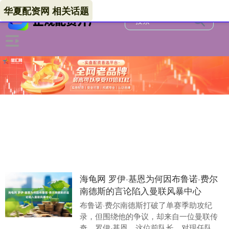
华夏配资网 相关话题
海龟网 罗伊·基恩为何因布鲁诺·费尔
南德斯的言论陷入曼联风暴中心
布鲁诺·费尔南德斯打破了单赛季助攻纪
录，但围绕他的争议，却来自一位曼联传
奇。罗伊·基恩，这位前队长，对现任队长