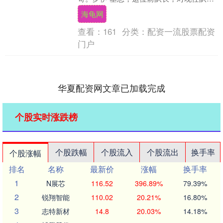
的比赛心态提出了尖锐质疑，一场关于“队
海龟网
长该追求什么....
查看：
161
分类：
配资一流股票配资
门户
华夏配资网文章已加载完成
个股实时涨跌榜
个股跌幅
个股流入
个股流出
换手率
个股涨幅
排名
名称
最新价
涨幅
换手率
1
N展芯
116.52
396.89%
79.39%
2
锐翔智能
110.02
20.21%
16.80%
3
志特新材
14.8
20.03%
14.18%