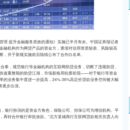
沪深300
4694.44
.42%
43.13
0.93%
管理 提升金融服务质效的通知》实施已半月有余。中国证券报记者
金融机构作为网贷产品的资金方，逐渐对信用资质较差、风险较高
断，并于新规实施前后陆续公布了合作白名单。
的组合拳，规范银行等金融机构的互联网助贷业务，切断了违规助贷、
快速重整期的助贷江湖，市场新格局轮廓初现——对于银行等资金
率的业务集中度进一步提高，24%-36%高定价贷款业务空间被大幅
将逐步出清。
构，银行扮演的是资金方角色，保险公司、担保公司为增信机构。平
，再转合作银行审批放款。”北方某城商行互联网贷款相关负责人向