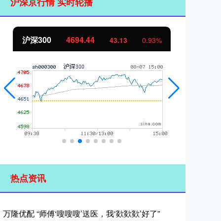
沪深京行情 实时轮播
北证50
1134.24
创
11.37
1.01%
热点资讯
万隆优配 “师傅‘嗖嗖嗖’送医，我‘欻欻欻’好了”