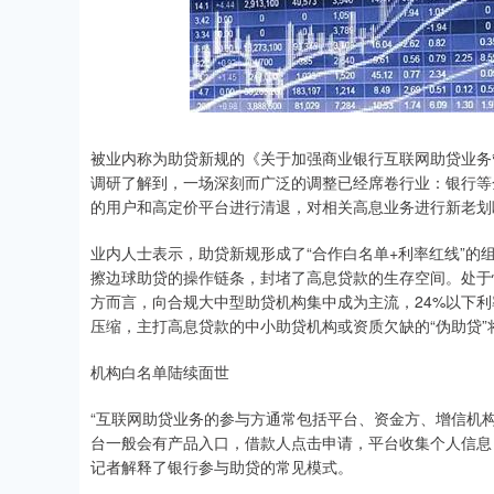
深证成指
14311.01
.68
1.02%
200.89
1
被业内称为助贷新规的《关于加强商业银行互联网助贷业务
调研了解到，一场深刻而广泛的调整已经席卷行业：银行等
的用户和高定价平台进行清退，对相关高息业务进行新老划
业内人士表示，助贷新规形成了“合作白名单+利率红线”
擦边球助贷的操作链条，封堵了高息贷款的生存空间。处于
方而言，向合规大中型助贷机构集中成为主流，24%以下利
压缩，主打高息贷款的中小助贷机构或资质欠缺的“伪助贷”
机构白名单陆续面世
“互联网助贷业务的参与方通常包括平台、资金方、增信机
台一般会有产品入口，借款人点击申请，平台收集个人信息
记者解释了银行参与助贷的常见模式。