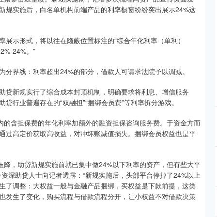
。新规实施后，白名单机构前端产品的利率橱窗纷纷突出展示24%这
率展示形式，将以往在隐蔽位置标注的“综合年化利率（单利）
%-24%。”
为分界线：利率超出24%的部分，借款人可请求法院予以调减。
助贷新规实行了综合成本封顶机制，明确要求将利息、增信服务
贷行业普遍存在的“双融担”“捆绑会员费”等利率拆分游戏。
线内的含担保费的年化利率加额外的融资担保咨询服务费。于资金方而
通过高定价获取高收益，对冲坏账减值损失。捆绑会员权益也是平
度压降，助贷新规实施前就已集中做24%以下利率的资产，但有些大平
位资深助贷人士向记者透露：“新规实施后，头部平台停掉了24%以上
生了调整：大权益一般与金融产品捆绑，买权益是下款前提，这类
也发生了变化，购买流程与借款流程分开，让小权益不对借款决策