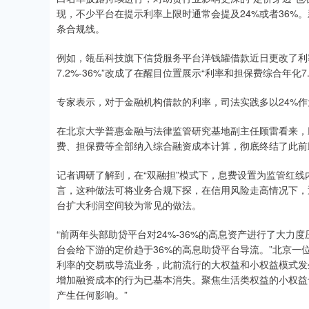
现，不少平台在提示利率上限时通常会提及24%或者36%
条合规线。
例如，瓴岳科技旗下信贷服务平台洋钱罐借款近日更改了利
7.2%-36%”改成了在醒目位置展示“利率和担保费综合年化7.2
专家表示，对于金融机构借款的利率，司法实践多以24%作
在北京大学普惠金融与法律监管研究基地副主任顾雷看来，
费、担保费等全部纳入综合融资成本计算，彻底终结了此前助
记者调研了解到，在“双融担”模式下，息费设置为监管红
言，这种做法可将业务合规下探，在信用风险走高情况下，
台扩大利润空间较为常见的做法。
“前两年头部助贷平台对24%-36%的高息资产进行了大力
台会给下游的定价趋于36%的高息助贷平台导流。”北京一
利率的交易或导流业务，此前流行的大权益和小权益模式发
增加融资成本的行为已基本消失。聚焦生活类权益的小权益
产生任何影响。”