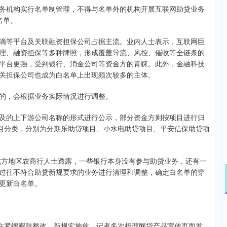
务机构实行名单制管理，不得与名单外的机构开展互联网助贷业务
名单。
滴等平台及关联融资担保公司占据主流。业内人士表示，互联网巨
理、融资担保等多种牌照，形成覆盖导流、风控、催收等全链条的
平台更强，受到银行、消金公司等资金方的青睐。此外，金融科技
关担保公司也成为白名单上出现频次较多的主体。
的，会根据业务实际情况进行调整。
及的上下游公司名称的形式进行公示，部分资金方则按项目进行归
项目分类，分别为分期乐助贷项目、小水电助贷项目、平安信保助贷项
位北方地区农商行人士透露，一些银行本身没有参与助贷业务，还有一
过往不符合助贷新规要求的业务进行清理和调整，确定白名单的穿
更新白名单。
也在紧锣密鼓整改。新规实施前，记者多次梳理网贷产品宣传页面发