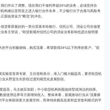
，我们作出了调整。现在我们不做利率超24%的业务，必须坚持合
贷机构难以堂而皇之进入银行合作名单，不少银行出于合规与风险考
务正面临资金方“断流”的冲击。
台借贷客群最好的一类分层基本给银行。信托公司、消金公司在做更
金业务主管说，“助贷新规对信托公司的消金业务影响也是比较明显
量大的平台积极烧钱，购买流量，希望获得24%以下利率的客户。”前
发展实验室首席专家、主任曾刚表示，准入门槛大幅提高，要求助贷机
，行业从野蛮生长阶段过渡到规范化发展阶段。
度提高，马太效应加剧；中小助贷机构则面临转型或淘汰的抉择。
数据使用边界等方面增加投入。整体来看，新规推动行业从“流量驱
力的平台将获得更大发展空间，而单纯依赖高息差和监管套利模式的平