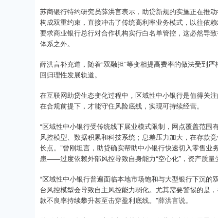
苏商银行特约研究员薛洪言表示，助贷新规的实施正在推动
构成双重约束，直接冲击了传统高利率业务模式，以往依赖2
要求商业银行总行对合作机构实行白名单管控，这必然导致
体系之外。
薛洪言补充道，随着“双融担”等变相提高费率的做法受到
回归理性发展轨道。
在互联网助贷生态变化过程中，区域性中小银行是值得关注
在合规前提下，才能守住风险底线，实现可持续经营。
“区域性中小银行受传统线下展业模式限制，网点覆盖范围
风控模型、数据积累和科技系统；息差压力加大，在存款竞
长点。”曾刚坦言，助贷确实帮助中小银行快速切入零售业
患——过度依赖外部风控导致自身能力“空心化”，资产质
“区域性中小银行普遍面临本地市场饱和与大型银行下沉的
台风控模型会导致自主风控能力弱化。尤其需要警惕的是，
款不良率持续攀升甚至击穿盈利底线。”薛洪言说。