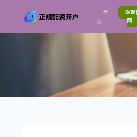
首
华夏
页
网