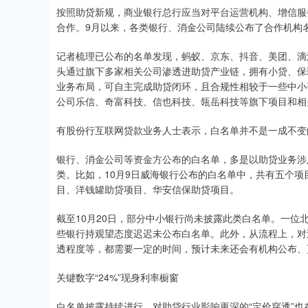
按照助贷新规，商业银行总行应当对平台运营机构、增信服
合作。9月以来，各类银行、消金公司陆续公布了合作机构
记者梳理已公布的名单发现，蚂蚁、京东、抖音、美团、滴
头通过旗下多家相关公司渗透进助贷产业链，拥有小贷、保
业务布局，可自主完成助贷闭环，且合规性相较于一些中小
公司乐信、奇富科技、信也科技、瓴岳科技等旗下项目和相
有股份行互联网贷款业务人士表示，白名单并不是一成不变
银行、消金公司等资金方公布的白名单，多是以助贷业务涉
类。比如，10月9日威海银行公布的白名单中，共有五个
目、洋钱罐助贷项目、华安信保助贷项目。
截至10月20日，部分中小银行尚未披露此类白名单。一
些银行持观望态度迟迟未公布白名单。此外，从流程上，对
透程度等，都需要一定的时间，预计未来还会有机构公布、
关键数字“24%”现身利率橱窗
白名单披露持续进行，对助贷行业影响更深的“定价穿透”