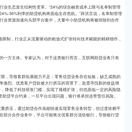
行业生态发生结构性变革。“24%的综合融资成本上限与名单制管理
4%-36%利率的助贷机构将面临生存危机。”薛洪言说，名单制管理
行业资源加速向头部平台集中，大量中小助贷机构将被排除到合作
严格限制，行业正从流量驱动的粗放式扩张转向技术赋能的精耕细作，
的一方主体。专家认为，对于这类银行而言，互联网助贷业务只有
有限，导致客群拓展能力不足；零售信贷业务存在短板，缺乏成熟的
争激烈、优质客户贷款被大行挤压的背景下，急需寻找新的收益增
务，降低了科技研发门槛，实现了规模扩张，但也面临一定的风险隐
量受助贷平台约束，一旦平台出现问题，银行将承担连带责任风险。
双重挤压，通过助贷合作虽能快速实现零售业务转型，但过度依赖平
在部分合作业务中，平台可能将次优客群分流给银行，导致银行贷