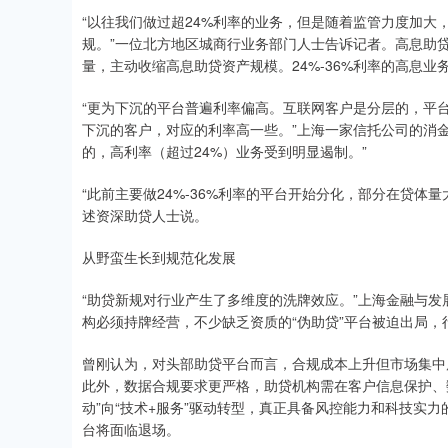
“以往我们做过超24%利率的业务，但是随着监管力度加大
规。”一位北方地区城商行业务部门人士告诉记者。高息助
量，主动收缩高息助贷资产规模。24%-36%利率的高息业
“更为下沉的平台普遍利率偏高。互联网客户是分层的，平
下沉的客户，对应的利率高一些。”上海一家信托公司的消
的，高利率（超过24%）业务受到明显遏制。”
“此前主要做24%-36%利率的平台开始分化，部分在贷体
述资深助贷人士说。
从野蛮生长到规范化发展
“助贷新规对行业产生了多维度的洗牌效应。”上海金融与
构必须持牌经营，不少缺乏资质的“伪助贷”平台被迫出局
曾刚认为，对头部助贷平台而言，合规成本上升但市场集中
此外，数据合规要求更严格，助贷机构需在客户信息保护、
动”向“技术+服务”驱动转型，真正具备风控能力和科技实
台将面临退场。