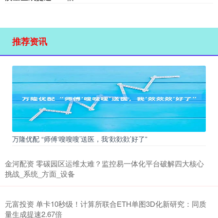
推荐资讯
万隆优配 “师傅‘嗖嗖嗖’送医，我‘欻欻欻’好了”
金河配资 零碳园区运维太难？监控易一体化平台破解四大核心
挑战_系统_方面_设备
元富投资 单卡10秒级！计算所联合ETH单图3D化新研究：同质
量生成提速2.67倍