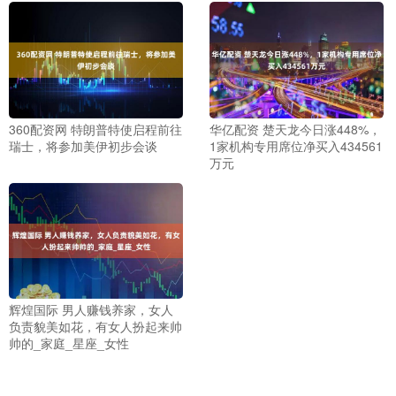
360配资网 特朗普特使启程前往
华亿配资 楚天龙今日涨448%，
瑞士，将参加美伊初步会谈
1家机构专用席位净买入434561
万元
辉煌国际 男人赚钱养家，女人
负责貌美如花，有女人扮起来帅
帅的_家庭_星座_女性