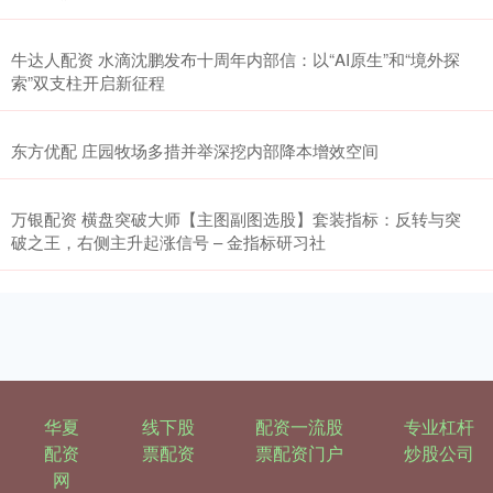
牛达人配资 水滴沈鹏发布十周年内部信：以“AI原生”和“境外探
索”双支柱开启新征程
东方优配 庄园牧场多措并举深挖内部降本增效空间
万银配资 横盘突破大师【主图副图选股】套装指标：反转与突
破之王，右侧主升起涨信号 – 金指标研习社
华夏
线下股
配资一流股
专业杠杆
配资
票配资
票配资门户
炒股公司
网