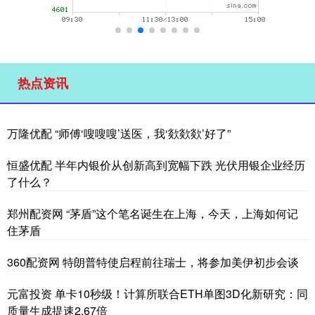
热点资讯
万隆优配 “师傅‘嗖嗖嗖’送医，我‘欻欻欻’好了”
恒盛优配 半年内银价从创新高到宽幅下跌 光伏用银企业经历
了什么？
郑州配资网 “茅盾”这个笔名诞生在上海，今天，上海如何记
住茅盾
360配资网 特朗普特使启程前往瑞士，将参加美伊初步会谈
元富投资 单卡10秒级！计算所联合ETH单图3D化新研究：同
质量生成提速2.67倍