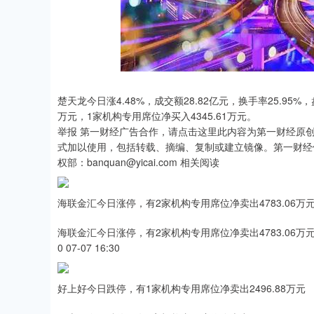
沪深300
4694.44
0.89
1.42%
43.13
0.9
楚天龙今日涨4.48%，成交额28.82亿元，换手率25.95
万元，1家机构专用席位净买入4345.61万元。
举报 第一财经广告合作，请点击这里此内容为第一财经原
式加以使用，包括转载、摘编、复制或建立镜像。第一财经
权部：banquan@yicai.com 相关阅读
海联金汇今日涨停，有2家机构专用席位净卖出4783.06万
海联金汇今日涨停，有2家机构专用席位净卖出4783.06万
0 07-07 16:30
好上好今日跌停，有1家机构专用席位净卖出2496.88万元