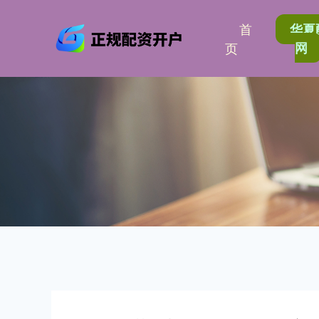
首
华夏
页
网