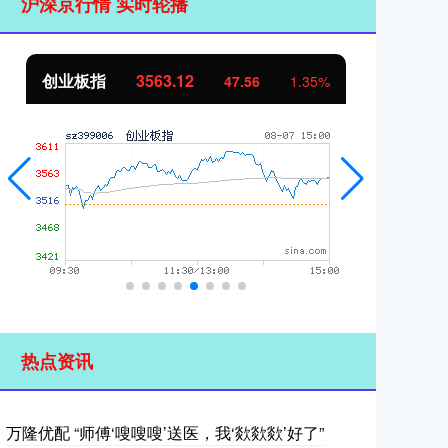
沪深京行情 实时轮播
创业板指
3563.12
基
47.56
1.35%
热点资讯
万隆优配 “师傅‘嗖嗖嗖’送医，我‘欻欻欻’好了”