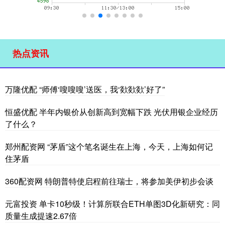
热点资讯
万隆优配 “师傅‘嗖嗖嗖’送医，我‘欻欻欻’好了”
恒盛优配 半年内银价从创新高到宽幅下跌 光伏用银企业经历
了什么？
郑州配资网 “茅盾”这个笔名诞生在上海，今天，上海如何记
住茅盾
360配资网 特朗普特使启程前往瑞士，将参加美伊初步会谈
元富投资 单卡10秒级！计算所联合ETH单图3D化新研究：同
质量生成提速2.67倍