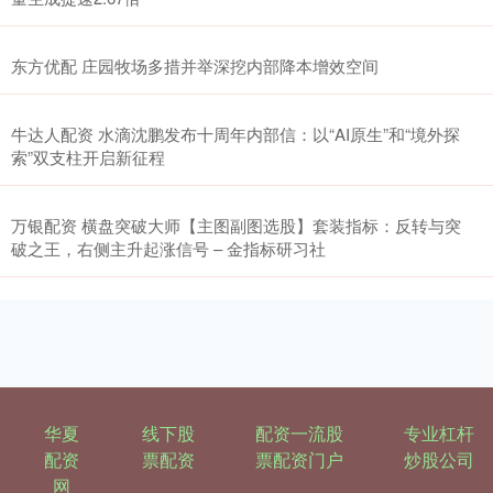
东方优配 庄园牧场多措并举深挖内部降本增效空间
牛达人配资 水滴沈鹏发布十周年内部信：以“AI原生”和“境外探
索”双支柱开启新征程
万银配资 横盘突破大师【主图副图选股】套装指标：反转与突
破之王，右侧主升起涨信号 – 金指标研习社
华夏
线下股
配资一流股
专业杠杆
配资
票配资
票配资门户
炒股公司
网