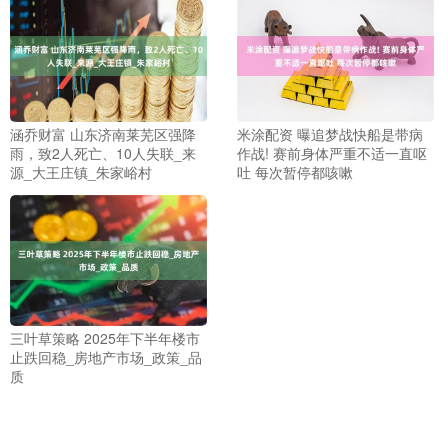
涵乔财富 山东济南莱芜区强降
米涂配资 曝追梦战快船是带病
雨，致2人死亡、10人失联_来
作战! 赛前身体严重不适一直呕
源_大王庄镇_朱家峪村
吐 每次暂停都咳嗽
三叶草策略 2025年下半年楼市
止跌回稳_房地产市场_政策_品
质