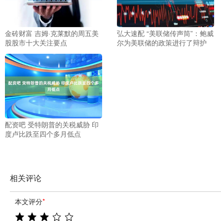
金砖财富 吉姆·克莱默的周五美
弘大速配 “美联储传声筒”：鲍威
股股市十大关注要点
尔为美联储的政策进行了辩护
配资吧 受特朗普的关税威胁 印
度卢比跌至四个多月低点
相关评论
本文评分
*