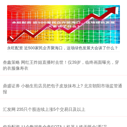
永旺配资 近500家民企齐聚海口，这场绿色发展大会谈了什么？
叁鑫策略 网红王炸姐直播时去世！仅39岁，临终画面曝光，穿
的衣服像寿衣
鼎盛证券 小杨生煎店员把包子皮放抹布上? 北京朝阳市场监管通
报
汇发网 235只个股连续上涨5个交易日及以上
俊升配资 11个数据集全拿SOTA！机器人终于既会“看”又