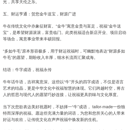
光，共享天伦之乐。
五、财运亨通：贺您金牛送宝，财源广进
牛在传统文化中亦象征财富。“金牛”寓意金贵与富足，祝福“金牛送
宝”，是希望财源滚滚，富贵临门。此类祝福适合新店开业、项目启动
等场合，寓意事业带来丰硕回报。
“多如牛毛”原本形容极多，用于财运祝福时，可幽默地表达“财源多如
牛毛”的愿望，期盼收入丰厚，细水长流而汇聚成海。
结语：牛字成语，祝福永传
牛年话牛语，吉祥寓意深。这些以“牛”开头的四字成语，不仅是语言
艺术的结晶，更是中华文化中祝福智慧的体现。它们跨越时空，将古
人的哲思与现代人的愿望巧妙连接，让祝福更具韵味与文化厚度。
当下次您欲表达美好祝愿时，不妨择一“牛”成语， tailor-made一份独
特而深厚的祝福。愿这些充满力量的词语，为您和您所关心的人带来
好运与欢欣，让传统文化在声声祝福中焕发新的生机。