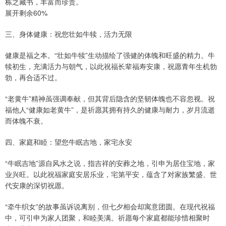
栋之藏书，丰富而珍贵。
展开剩余60%
三、身体健康：祝您壮如牛犊，活力无限
健康是福之本。“壮如牛犊”生动描绘了强健的体魄和旺盛的精力。牛
犊初生，充满活力与朝气，以此祝福长辈福寿安康，祝愿青年生机勃
勃，再合适不过。
“老黄牛”精神虽强调奉献，但其背后隐含的坚韧体魄也不容忽视。祝
福他人“健康如老黄牛”，是祈愿其拥有持久的健康与耐力，岁月流逝
而体魄不衰。
四、家庭和睦：望您牛眠吉地，家宅永安
“牛眠吉地”源自风水之说，指吉祥的安葬之地，引申为居住宝地，家
业兴旺。以此祝福家庭安居乐业，宅第平安，蕴含了对家族繁盛、世
代安康的深切祝愿。
“牵牛织女”的故事虽诉说离别，但七夕相会却寓意团圆。在现代祝福
中，可引申为家人团聚，和睦美满。祈愿每个家庭都能珍惜相聚时