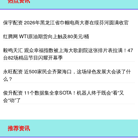
热点资讯
保宇配资 2026年黑龙江省巾帼电商大赛在绥芬河圆满收官
红腾网 WTI原油期货向上触及80美元/桶
毅鸣天汇 观众幸福指数被上海大歌剧院这张排片表拉满！47
台82场精品节目闪耀开幕季
永旺配资 近500家民企齐聚海口，这场绿色发展大会谈了什
么？
俊升配资 11个数据集全拿SOTA！机器人终于既会“看”又
会“动”了
推荐资讯