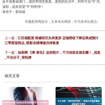
金牛迎春福满门，成语寄情意更真。愿您的生活中，时时可见“牛”光
溢彩，处处皆是“牛”转乾坤！
发布于：新加坡
华夏配资网提示：文章来自网络，不代表本站观点。
上一篇：
汇巨福配资 医械双巨头待复苏 迈瑞营收下降近两成预计
三季度迎拐点, 联影业绩增速仍待恢复
下一篇：
创高网 【青·资讯】这些照片，千万别发在朋友圈！_信息
_不法分子_登机牌
相关文章