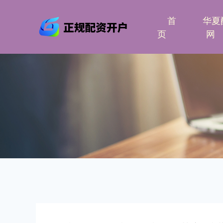
首
华夏
页
网