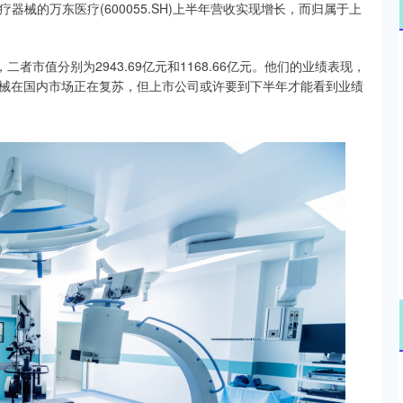
疗器械的万东医疗(600055.SH)上半年营收实现增长，而归属于上
者市值分别为2943.69亿元和1168.66亿元。他们的业绩表现，
沪深300
4694.44
.42%
43.13
0.93%
械在国内市场正在复苏，但上市公司或许要到下半年才能看到业绩