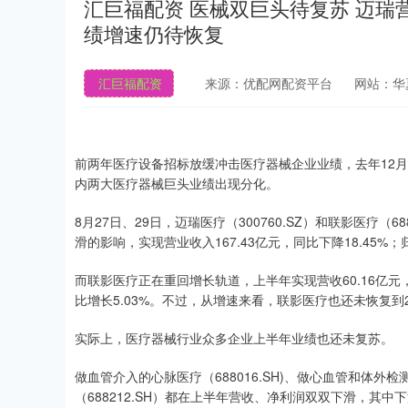
汇巨福配资 医械双巨头待复苏 迈瑞
绩增速仍待恢复
汇巨福配资
来源：优配网配资平台
网站：华
前两年医疗设备招标放缓冲击医疗器械企业业绩，去年12
内两大医疗器械巨头业绩出现分化。
8月27日、29日，迈瑞医疗（300760.SZ）和联影医疗（
滑的影响，实现营业收入167.43亿元，同比下降18.45%；
而联影医疗正在重回增长轨道，上半年实现营收60.16亿元，
比增长5.03%。不过，从增速来看，联影医疗也还未恢复到2
实际上，医疗器械行业众多企业上半年业绩也还未复苏。
做血管介入的心脉医疗（688016.SH)、做心血管和体外检
（688212.SH）都在上半年营收、净利润双双下滑，其