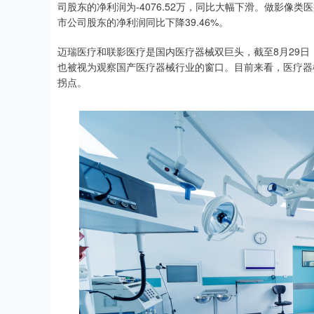
司股东的净利润为-4076.52万，同比大幅下滑。做影像类医
市公司股东的净利润同比下降39.46%。
迈瑞医疗和联影医疗是国内医疗器械双巨头，截至8月29日，二
深证成指
14311.01
.68
1.02%
200.89
1
也被视为观察国产医疗器械行业的窗口。目前来看，医疗器
拐点。