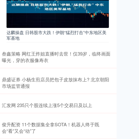
达麟操盘 日韩股市大跌！伊朗“猛烈打击”中东地区美
军基地
叁鑫策略 网红王炸姐直播时去世！仅39岁，临终画面
曝光，穿的衣服像寿衣
鼎盛证券 小杨生煎店员把包子皮放抹布上? 北京朝阳
市场监管通报
汇发网 235只个股连续上涨5个交易日及以上
俊升配资 11个数据集全拿SOTA！机器人终于既
会“看”又会“动”了