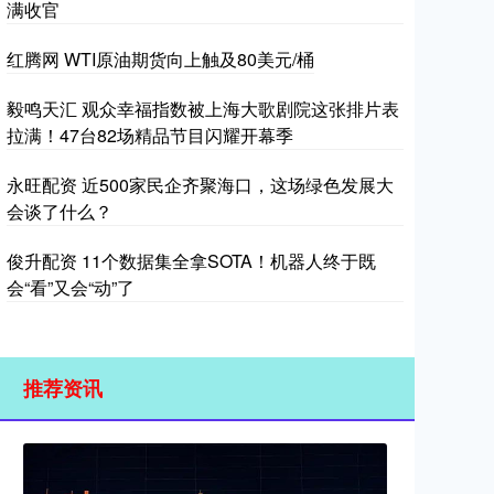
满收官
红腾网 WTI原油期货向上触及80美元/桶
毅鸣天汇 观众幸福指数被上海大歌剧院这张排片表
拉满！47台82场精品节目闪耀开幕季
永旺配资 近500家民企齐聚海口，这场绿色发展大
会谈了什么？
俊升配资 11个数据集全拿SOTA！机器人终于既
会“看”又会“动”了
推荐资讯