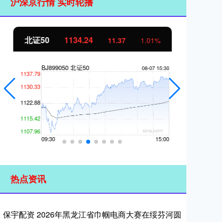
沪深京行情 实时轮播
北证50
1134.24
创
11.37
1.01%
热点资讯
保宇配资 2026年黑龙江省巾帼电商大赛在绥芬河圆