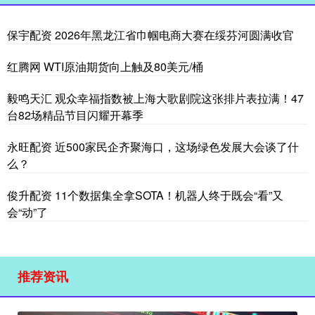
保宇配资 2026年黑龙江省巾帼电商大赛在绥芬河圆满收官
红腾网 WTI原油期货向上触及80美元/桶
毅鸣天汇 观众幸福指数被上海大歌剧院这张排片表拉满！47
台82场精品节目闪耀开幕季
永旺配资 近500家民企齐聚海口，这场绿色发展大会谈了什
么？
俊升配资 11个数据集全拿SOTA！机器人终于既会“看”又
会“动”了
推荐资讯