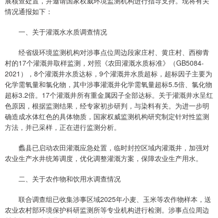
展核查处置，并邀请国家权威环境监测机构进行指导支持。现将有关
情况通报如下：
一、关于灌溉水水质调查情况
经省级环境监测机构对涉事点位周边段家庄村、黄庄村、西柳青
村的17个灌溉井取样监测，对照《农田灌溉水质标准》（GB5084-
2021），8个灌溉井水质达标，9个灌溉井水质超标，超标因子主要为
化学需氧量和氯化物，其中涉事灌溉井化学需氧量超标5.5倍、氯化物
超标3.2倍。17个灌溉井所有重金属因子全部达标。关于灌溉井水呈红
色原因，根据监测结果，经专家初步研判，与染料有关。为进一步明
确造成水体红色的具体物质，国家权威监测机构研究制定针对性监测
方法，并已采样，正在进行监测分析。
蠡县已启动农田灌溉应急处置，临时封控区域内灌溉井，加强对
农业生产水井统筹调度，优化调整灌溉方案，保障农业生产用水。
二、关于农作物和饮用水调查情况
联合调查组已收集涉事区域2025年小麦、玉米等农作物样本，送
农业农村部环境保护科研监测所等专业机构进行检测。涉事点位周边