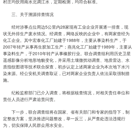
村庄均饮用南水北调江水，定期检测，均符合标准。
三、关于溯源排查情况
经对涉事点位周边5公里内28家现有工业企业开展逐一排查，现
状无外排生产废水情况。经调查，网络反映的企业中，有两家曾经为
化工企业。其中宏泰化工厂始建于1988年，主要从事染料生产，于
2007年转产从事再生胶加工生产；燕兆化工厂始建于1989年，主要从
事染料生产，于2010年转产从事橡胶行业。联合调查组利用历史卫星
遥感影像分析地形地貌变化，并采用土壤微扰动调查、地质雷达、水
质指纹图谱等技术联合探查，初步认定上述两家企业为本次地下水污
染来源。经公安机关调查取证，已对两家企业负责人依法采取强制措
施。
纪检监察部门已介入调查，将根据核查情况，对相关责任单位和
责任人员进行严肃追责问责。
下一步，联合调查组将在国家、省有关部门和专家的指导下，制
定整改方案，坚决推进问题整改，举一反三，从严查处违法违规行
为，切实保障人民群众用水安全。