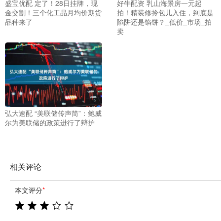
盛宝优配 定了！28日挂牌，现
好牛配资 乳山海景房一元起
金交割！三个化工品月均价期货
拍！精装修拎包儿入住，到底是
品种来了
陷阱还是馅饼？_低价_市场_拍
卖
弘大速配 “美联储传声筒”：鲍威
尔为美联储的政策进行了辩护
相关评论
本文评分
*