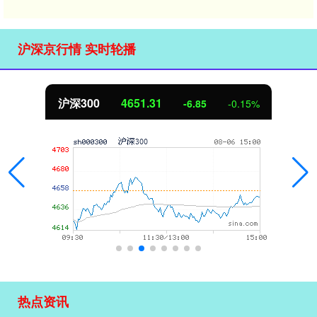
沪深京行情 实时轮播
北证50
1122.88
0.15%
3.42
0
热点资讯