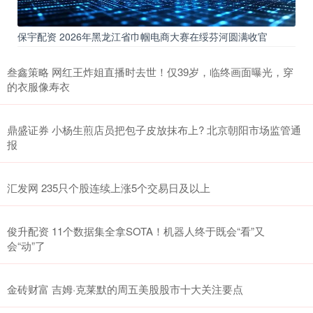
保宇配资 2026年黑龙江省巾帼电商大赛在绥芬河圆满收官
叁鑫策略 网红王炸姐直播时去世！仅39岁，临终画面曝光，穿
的衣服像寿衣
鼎盛证券 小杨生煎店员把包子皮放抹布上? 北京朝阳市场监管通
报
汇发网 235只个股连续上涨5个交易日及以上
俊升配资 11个数据集全拿SOTA！机器人终于既会“看”又
会“动”了
金砖财富 吉姆·克莱默的周五美股股市十大关注要点