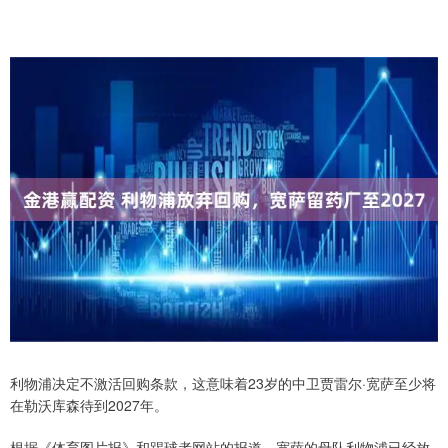
利物浦决定不激活回购条款，这意味着23岁的中卫贾雷尔·宽萨至少将
在勒沃库森待到2027年。
根据《体育图片报》和踢球者网站的报道，宽萨的母队利物浦已经放