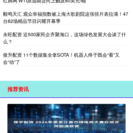
红腾网 WTI原油期货向上触及80美元/桶
毅鸣天汇 观众幸福指数被上海大歌剧院这张排片表拉满！47
台82场精品节目闪耀开幕季
永旺配资 近500家民企齐聚海口，这场绿色发展大会谈了什
么？
俊升配资 11个数据集全拿SOTA！机器人终于既会“看”又
会“动”了
推荐资讯