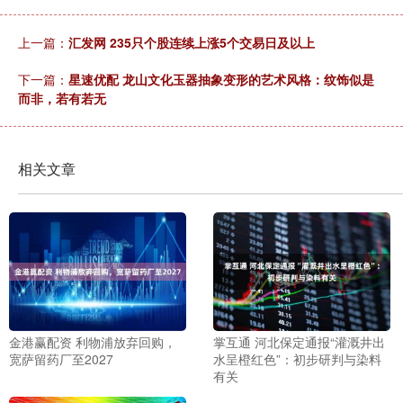
上一篇：
汇发网 235只个股连续上涨5个交易日及以上
下一篇：
星速优配 龙山文化玉器抽象变形的艺术风格：纹饰似是
而非，若有若无
相关文章
金港赢配资 利物浦放弃回购，
掌互通 河北保定通报“灌溉井出
宽萨留药厂至2027
水呈橙红色”：初步研判与染料
有关