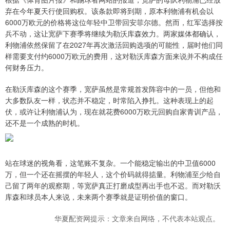
弃在今年夏天行使回购权。该条款即将到期，原本利物浦有机会以
6000万欧元的价格将这位年轻中卫带回安菲尔德。然而，红军选择按
兵不动，这让宽萨下赛季将继续为勒沃库森效力。两家媒体都确认，
利物浦依然保留了在2027年再次激活回购选项的可能性，届时他们同
样需要支付约6000万欧元的费用，这对勒沃库森方面来说并不构成任
何财务压力。
在勒沃库森的这个赛季，宽萨虽然是常规首发阵容中的一员，但他和
大多数队友一样，状态并不稳定，时常陷入挣扎。这种表现上的起
伏，或许让利物浦认为，现在就花费6000万欧元回购自家青训产品，
还不是一个成熟的时机。
站在球迷的视角看，这笔账不复杂。一个能稳定输出的中卫值6000
万，但一个还在摇摆的年轻人，这个价码就得掂量。利物浦至少给自
己留了两年的观察期，等宽萨真正打磨成型再出手也不迟。而对勒沃
库森和球员本人来说，未来两个赛季就是证明价值的窗口。
华夏配资网提示：文章来自网络，不代表本站观点。