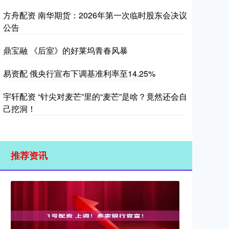
方舟配资 南华期货：2026年第一次临时股东会决议
公告
鼎宝融 《后室》的好莱坞青春风暴
易资配 俄央行宣布下调基准利率至14.25%
宇轩配资 “针尖对麦芒”里的“麦芒”是啥？竟然还会自
己挖洞！
推荐资讯