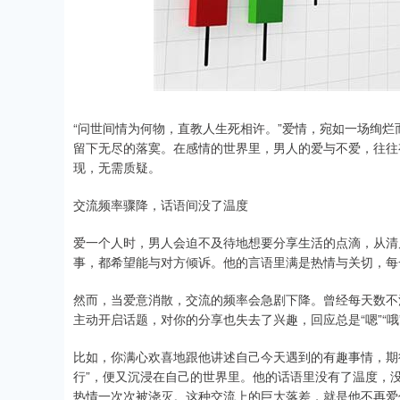
上证指数
3878.43
.00
2.60%
56.15
1.
“问世间情为何物，直教人生死相许。”爱情，宛如一场绚
留下无尽的落寞。在感情的世界里，男人的爱与不爱，往往有
现，无需质疑。
交流频率骤降，话语间没了温度
爱一个人时，男人会迫不及待地想要分享生活的点滴，从清
事，都希望能与对方倾诉。他的言语里满是热情与关切，每
然而，当爱意消散，交流的频率会急剧下降。曾经每天数不
主动开启话题，对你的分享也失去了兴趣，回应总是“嗯”“哦
比如，你满心欢喜地跟他讲述自己今天遇到的有趣事情，期
行”，便又沉浸在自己的世界里。他的话语里没有了温度，
热情一次次被浇灭。这种交流上的巨大落差，就是他不再爱