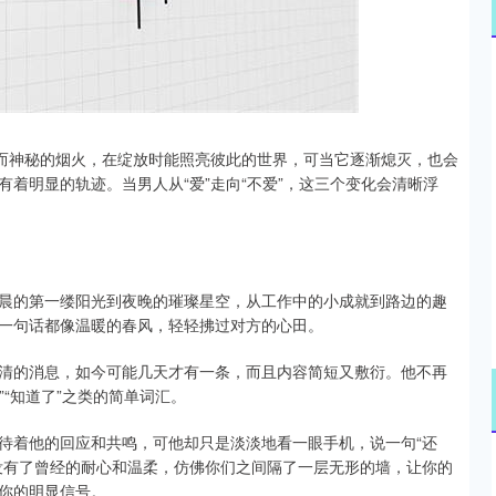
深证成指
14144.20
47%
258.49
1.86%
烂而神秘的烟火，在绽放时能照亮彼此的世界，可当它逐渐熄灭，也会
着明显的轨迹。当男人从“爱”走向“不爱”，这三个变化会清晰浮
晨的第一缕阳光到夜晚的璀璨星空，从工作中的小成就到路边的趣
一句话都像温暖的春风，轻轻拂过对方的心田。
清的消息，如今可能几天才有一条，而且内容简短又敷衍。他不再
”“知道了”之类的简单词汇。
待着他的回应和共鸣，可他却只是淡淡地看一眼手机，说一句“还
没有了曾经的耐心和温柔，仿佛你们之间隔了一层无形的墙，让你的
你的明显信号。