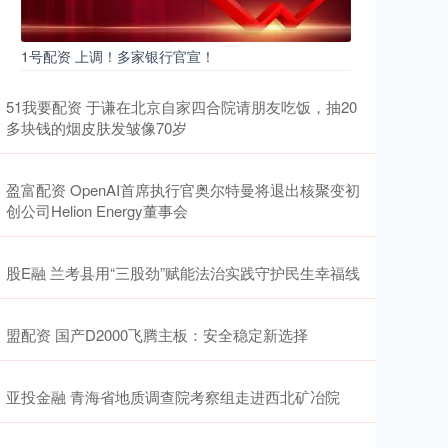
1号配资 上调！多家银行官宣！
51我要配资 于谦在北京自家四合院请朋友吃饭，抽20
多块钱的烟皮肤发皱像70岁
盈富配资 OpenAI首席执行官奥尔特曼将退出核聚变初
创公司Helion Energy董事会
股E融 兰考县用“三股劲”赋能法治实践守护民生幸福线
盟配资 国产D2000飞腾主板：安全稳定新选择
亚投金融 青海省地质调查院考察组走进西北矿冶院