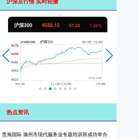
沪深京行情 实时轮播
沪深300
4658.15
北
57.22
1.24%
热点资讯
贵海国际 滁州市现代服务业专题培训班成功举办