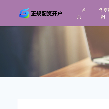
首
华夏
页
网