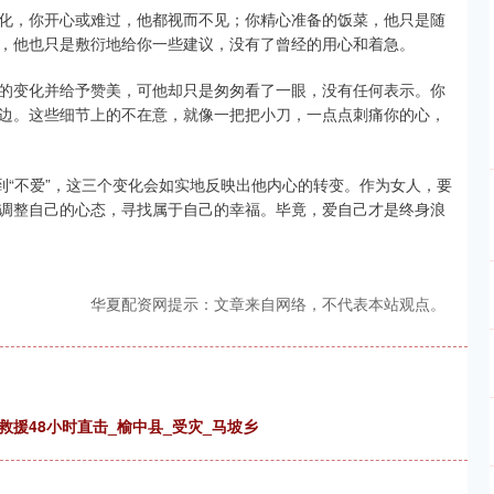
化，你开心或难过，他都视而不见；你精心准备的饭菜，他只是随
，他也只是敷衍地给你一些建议，没有了曾经的用心和着急。
的变化并给予赞美，可他却只是匆匆看了一眼，没有任何表示。你
边。这些细节上的不在意，就像一把把小刀，一点点刺痛你的心，
到“不爱”，这三个变化会如实地反映出他内心的转变。作为女人，要
调整自己的心态，寻找属于自己的幸福。毕竟，爱自己才是终身浪
华夏配资网提示：文章来自网络，不代表本站观点。
援48小时直击_榆中县_受灾_马坡乡